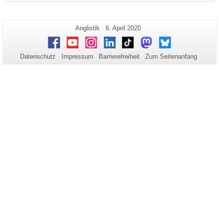
Zusätzliche
Seiten-
Letzte
Anglistik
6. April 2020
Name:
Aktualisierung:
Informationen
Facebook
Youtube
Instagram
LinkedIn
TikTok
Mastodon
Bluesky
zu
Datenschutz
Impressum
Barrierefreiheit
Zum Seitenanfang
dieser
Seite