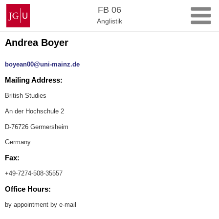
Zum
Johannes
FB 06
Inhalt
Gutenberg-
Anglistik
springen
Universität
Mainz
Andrea Boyer
boyean00@uni-mainz.de
Mailing Address:
British Studies
An der Hochschule 2
D-76726 Germersheim
Germany
Fax:
+49-7274-508-35557
Office Hours:
by appointment by e-mail